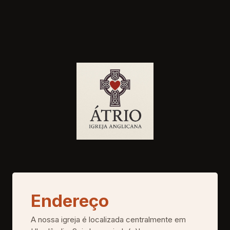
Endereço
A nossa igreja é localizada centralmente em